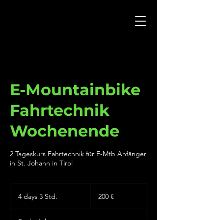
E-Mountainbike
Fahrtechnik
Wochenende
2 Tageskurs Fahrtechnik für E-Mtb Anfänger
in St. Johann in Tirol
200
Euro
4 days 3 Std.
4
200 €
d
a