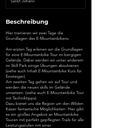
Sankt Johann
y
s
3
S
Beschreibung
t
d
Hier trainieren wir zwei Tage die
.
Grundlagen des E-Mountainbikens
Am ersten Tag erlenen wir die Grundlagen
für eine E-Mountainbike Tour im bergigen
Gelände. Dabei werden wir unter anderem
im Skill Park einige Übungen absolvieren
(siehe auch Inhalt E-Mountainbike Kurs für
Einsteiger).
Am zweiten Tag gehen wir auf Tour und
werden die neuen skills im Gelände
umsetzen. (siehe auch E-Mountainbike Tour
mit Techniktipps).
Dazu bietet uns die Region um den Wilden
Kaiser fantastische Möglichkeiten. Hier gibt
es ein großes Angebot an Mountainbike
Touren mit perfekt gepflegten Trails für alle
Leistungsstufen mit einer